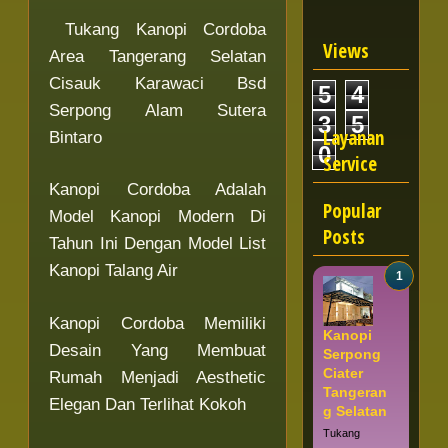
Tukang Kanopi Cordoba
Views
Area Tangerang Selatan
Cisauk Karawaci Bsd
5
4
Serpong Alam Sutera
3
5
Layanan
Bintaro
0
Service
Kanopi Cordoba Adalah
Popular
Model Kanopi Modern Di
Posts
Tahun Ini Dengan Model List
Kanopi Talang Air
Kanopi Cordoba Memiliki
Kanopi
Desain Yang Membuat
Serpong
Ciater
Rumah Menjadi Aesthetic
Tangeran
Elegan Dan Terlihat Kokoh
g Selatan
Tukang