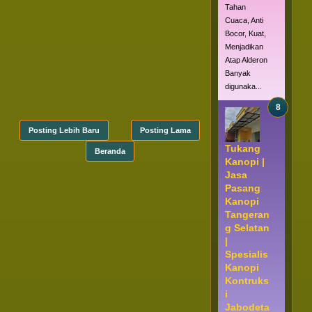
Tahan
Cuaca, Anti
Bocor, Kuat,
Menjadikan
Atap Alderon
Banyak
digunaka...
Posting Lebih Baru
Posting Lama
Tukang
Beranda
Kanopi |
Jasa
Pasang
Kanopi
Tangeran
g Selatan
|
Spesialis
Kanopi
Kontruks
i
Jabodeta