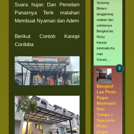
Serpong
Suara hujan Dan Peredam
Bintaro
Panasnya Terik matahari
tanggerang
Membuat Nyaman dan Adem
selatan dan
sekitarnya
Bengkel las
Berikut Contoh Kanopi
Rizky
Kanopi
Cordoba
minimalis,Ka
nopi
Garasi,...
Bengkel
Las Pintu
Pagar
Minimalis
Dan
Tempa |
Spesialis
Pintu
pagar