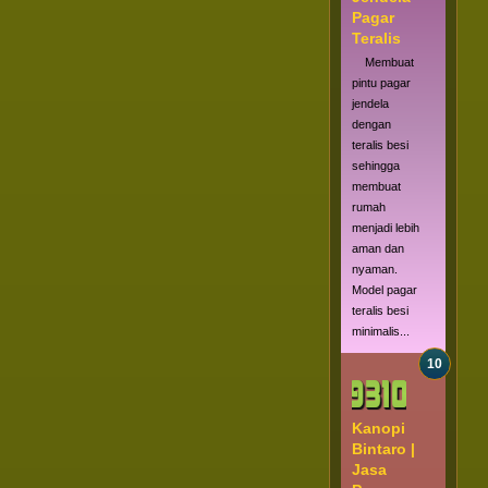
Pagar
Teralis
Membuat
pintu pagar
jendela
dengan
teralis besi
sehingga
membuat
rumah
menjadi lebih
aman dan
nyaman.
Model pagar
teralis besi
minimalis...
Kanopi
Bintaro |
Jasa