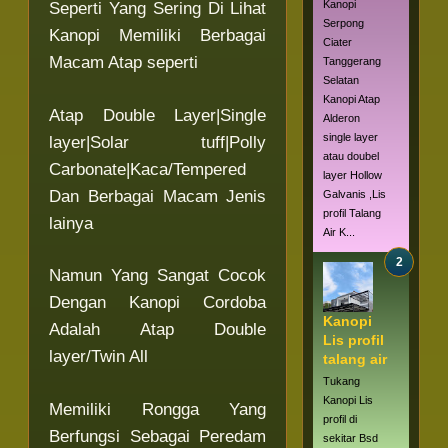
Kanopi
Seperti Yang Sering Di Lihat
Serpong
Kanopi Memiliki Berbagai
Ciater
Macam Atap seperti
Tanggerang
Selatan
Kanopi Atap
Atap Double Layer|Single
Alderon
single layer
layer|Solar tuff|Polly
atau doubel
Carbonate|Kaca/Tempered
layer Hollow
Dan Berbagai Macam Jenis
Galvanis ,Lis
profil Talang
lainya
Air K...
Namun Yang Sangat Cocok
Dengan Kanopi Cordoba
Kanopi
Adalah Atap Double
Lis profil
layer/Twin All
talang air
Tukang
Kanopi Lis
Memiliki Rongga Yang
profil di
Berfungsi Sebagai Peredam
sekitar Bsd