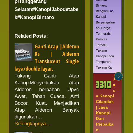
piTanggerang
Bintaro.
Selatan#KanopiJabodetabe
Bengkel Las
k#KanopiBintaro
Kanopi
Berpengalam
an, Harga
Termurah,
Related Posts :
Kualitas
Ganti Atap |Alderon
Terbaik,
Tukang
Rs | Alderon
Kanopi Kaca
Translucent Single
Tempered,
laya/double layar,
Tukang Ka...
Tukang Ganti Atap
J
KanopiMenyediakan Atap
a
Alderon berbahan Upvc
s
Awet, Tahan Cuaca, Anti
a Kanopi
Cilandak
Bocor, Kuat, Menjadikan
| Jasa
Atap Alderon Banyak
Kanopi
digunakan…
Dan
Selengkapnya...
Perbaika
n