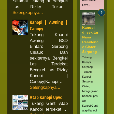
Konstruksi.
Selamat Datang di Bengkel
Laya...
Las Rizky Tukan…
Selengkapnya...
Kanopi | Awning |
Kanopi
Canopy
di sekitar
Tukang Knaopi
Naira
Awning BSD
Residenc
Bintaro Serpong
e Ciater
Serpong
Cisauk Dan
Tukang
sekitarnya Bengkel
Kanopi
Las Terdekat
Serpong
Bengkel Las Rizky
Tukang
Kanopi |
Kanopi
Canopy|Kanopi…
Serpong
Ciater,
Selengkapnya...
Mengerjakan
Atap Kanopi Upvc
Kanopi,Spesi
alis
Tukang Ganti Atap
Kanopi,Ganti
Kanopi Terdekat …
atap Kanopi