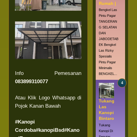
Rumah |
Bengkel Las
Pintu Pagar
TANGERAN
G SELATAN
DAN
JABODETAB
EK Bengkel
Las Rizky
Spesialis
Pintu Pagar
Minimalis
Info Pemesanan
BENGKEL...
083899310077
Atau Klik Logo Whatsapp di
Tukang
Pojok Kanan Bawah
Las
Kanopi
Bintaro
#Kanopi
Tukang
Cordoba#kanopiBsd#Kano
Kanopi Di
Seputar