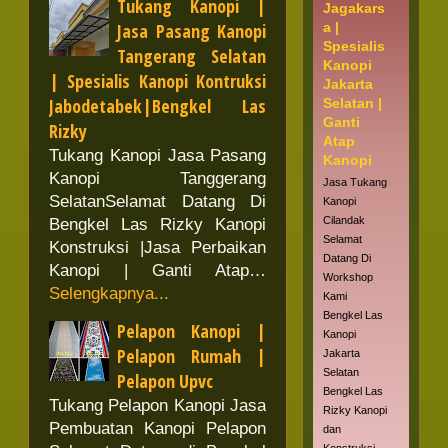
Tukang Kanopi |
Jagakars
Jasa Pasang Kanopi
a |
Spesialis
Tangerang Selatan
Kanopi
| Spesialis Kanopi Kontruksi
Jakarta
Jabodetabek|Bengkel Las
Selatan |
Ganti
Rizky
Atap
Tukang Kanopi Jasa Pasang
Kanopi
Kanopi Tanggerang
Jasa Tukang
SelatanSelamat Datang Di
Kanopi
Cilandak
Bengkel Las Rizky Kanopi
Selamat
Konstruksi |Jasa Perbaikan
Datang Di
Kanopi | Ganti Atap…
Workshop
Selengkapnya...
Kami
Bengkel Las
Pelapon Kanopi |
Kanopi
Pelapon Rumah |
Jakarta
Selatan
Pelapon Upvc
Bengkel Las
Tukang Pelapon Kanopi Jasa
Rizky Kanopi
Pembuatan Kanopi Pelapon
dan