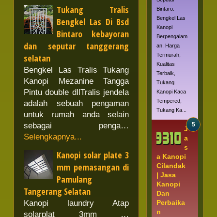
Tukang Tralis
Bintaro.
Bengkel Las
Bengkel Las Di Bsd
Kanopi
Bintaro kebayoran
Berpengalam
dan seputar tanggerang
an, Harga
Termurah,
selatan
Kualitas
Bengkel Las Tralis Tukang
Terbaik,
Kanopi Mezanine Tangga
Tukang
Pintu double dllTralis jendela
Kanopi Kaca
Tempered,
adalah sebuah pengaman
Tukang Ka...
untuk rumah anda selain
sebagai penga…
J
Selengkapnya...
a
s
Kanopi solar plate 3
a Kanopi
mm pemasangan di
Cilandak
| Jasa
Pamulang
Kanopi
Tangerang Selatan
Dan
Perbaika
Kanopi laundry Atap
n
solarplat 3mm …