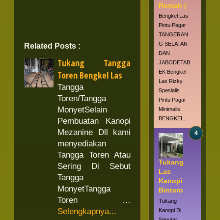
Rumah |
Bengkel Las
Pintu Pagar
TANGERAN
G SELATAN
Related Posts :
DAN
Tukang Tangga
JABODETAB
EK Bengkel
Toren Bengkel Las
Las Rizky
Tangga
Spesialis
Toren/Tangga
Pintu Pagar
MonyetSelain
Minimalis
BENGKEL...
Pembuatan Kanopi
Mezanine Dll kami
menyediakan
Tangga Toren Atau
Tukang
Sering Di Sebut
Las
Tangga
Kanopi
MonyetTangga
Bintaro
Toren …
Tukang
Selengkapnya...
Kanopi Di
Seputar