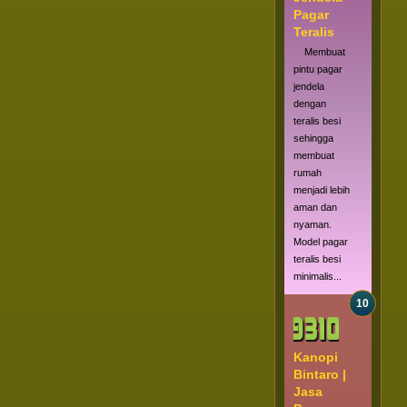
Pagar
Teralis
Membuat
pintu pagar
jendela
dengan
teralis besi
sehingga
membuat
rumah
menjadi lebih
aman dan
nyaman.
Model pagar
teralis besi
minimalis...
Kanopi
Bintaro |
Jasa