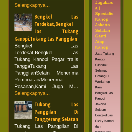
Jagakars
Selengkapnya...
a |
Spesialis
Bengkel Las
Kanopi
Terdekat,Bengkel
Jakarta
Las Tukang
Selatan |
Ganti
Kanopi,Tukang Las Panggilan
Atap
Bengkel Las
Kanopi
Terdekat,Bengkel Las
Jasa Tukang
Tukang Kanopi Pagar tralis
Kanopi
Cilandak
TanggaTukang Las
Selamat
PanggilanSelain Menerima
Datang Di
Pembuatan/Menerima
Workshop
Pesanan,Kami Juga M…
Kami
Selengkapnya...
Bengkel Las
Kanopi
Tukang Las
Jakarta
Selatan
Panggilan Di
Bengkel Las
Tanggerang Selatan
Rizky Kanopi
Tukang Las Panggilan Di
dan