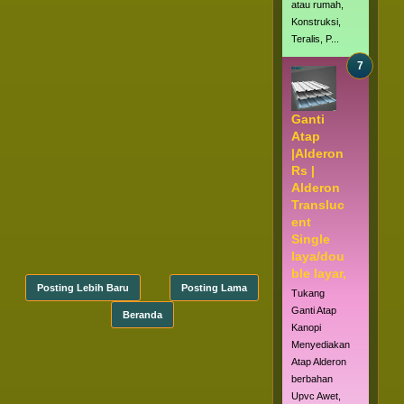
atau rumah,
Konstruksi,
Teralis, P...
Ganti
Atap
|Alderon
Rs |
Alderon
Transluc
ent
Single
laya/dou
ble layar,
Posting Lebih Baru
Posting Lama
Tukang
Ganti Atap
Beranda
Kanopi
Menyediakan
Atap Alderon
berbahan
Upvc Awet,