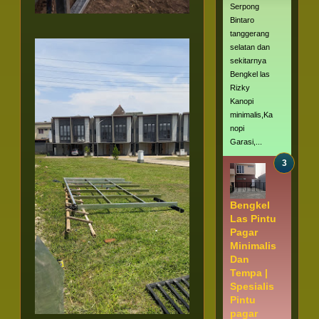
Serpong
Bintaro
tanggerang
selatan dan
sekitarnya
Bengkel las
Rizky
Kanopi
minimalis,Ka
nopi
Garasi,...
Bengkel
Las Pintu
Pagar
Minimalis
Dan
Tempa |
Spesialis
Pintu
pagar