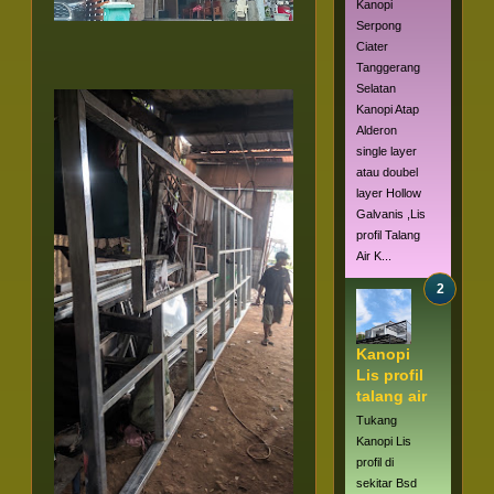
Kanopi
Serpong
Ciater
Tanggerang
Selatan
Kanopi Atap
Alderon
single layer
atau doubel
layer Hollow
Galvanis ,Lis
profil Talang
Air K...
Kanopi
Lis profil
talang air
Tukang
Kanopi Lis
profil di
sekitar Bsd