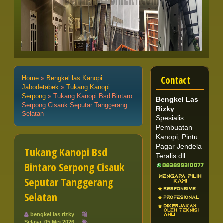
Contact
Home
»
Bengkel las Kanopi
Jabodetabek
»
Tukang Kanopi
Serpong
»
Tukang Kanopi Bsd Bintaro
Bengkel Las
Serpong Cisauk Seputar Tanggerang
Rizky
Selatan
Spesialis
Pembuatan
Kanopi, Pintu
Pagar Jendela
Tukang Kanopi Bsd
Teralis dll
Bintaro Serpong Cisauk
Seputar Tanggerang
Selatan
bengkel las rizky
Selasa, 05 Mei 2026