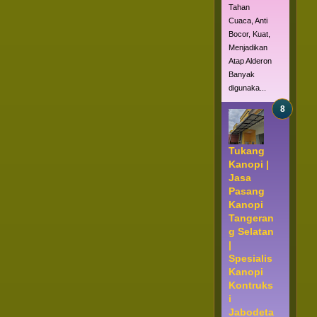
Tahan
Cuaca, Anti
Bocor, Kuat,
Menjadikan
Atap Alderon
Banyak
digunaka...
Tukang
Kanopi |
Jasa
Pasang
Kanopi
Tangeran
g Selatan
|
Spesialis
Kanopi
Kontruks
i
Jabodeta