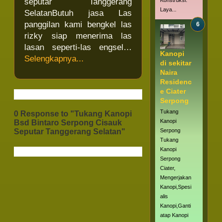
seputar Tanggerang
Konstruksi.
Laya...
SelatanButuh jasa Las
panggilan kami bengkel las
rizky siap menerima las
lasan seperti-las engsel…
Kanopi
Selengkapnya...
di sekitar
Naira
Residenc
e Ciater
Serpong
Tukang
0 Response to "Tukang Kanopi
Kanopi
Bsd Bintaro Serpong Cisauk
Serpong
Seputar Tanggerang Selatan"
Tukang
Kanopi
Serpong
Ciater,
Mengerjakan
Kanopi,Spesi
alis
Kanopi,Ganti
atap Kanopi