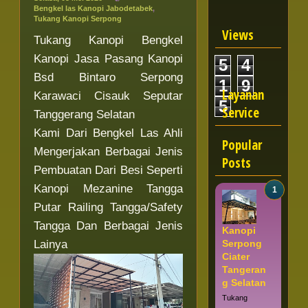
Bengkel las Kanopi Jabodetabek
,
Tukang Kanopi Serpong
Views
Tukang Kanopi Bengkel
Kanopi Jasa Pasang Kanopi
5
4
Bsd Bintaro Serpong
1
9
Layanan
Karawaci Cisauk Seputar
5
Service
Tanggerang Selatan
Kami Dari Bengkel Las Ahli
Popular
Mengerjakan Berbagai Jenis
Posts
Pembuatan Dari Besi Seperti
Kanopi Mezanine Tangga
Putar Railing Tangga/Safety
Tangga Dan Berbagai Jenis
Kanopi
Serpong
Lainya
Ciater
Tangeran
g Selatan
Tukang