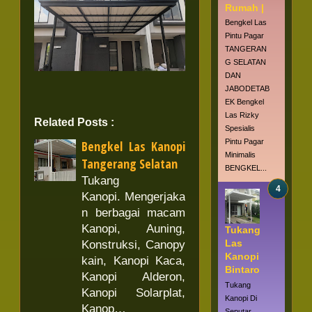
Rumah |
Bengkel Las
Pintu Pagar
TANGERAN
G SELATAN
DAN
JABODETAB
EK Bengkel
Las Rizky
Related Posts :
Spesialis
Pintu Pagar
Bengkel Las Kanopi
Minimalis
Tangerang Selatan
BENGKEL...
Tukang
Kanopi. Mengerjaka
n berbagai macam
Kanopi, Auning,
Tukang
Las
Konstruksi, Canopy
Kanopi
kain, Kanopi Kaca,
Bintaro
Kanopi Alderon,
Tukang
Kanopi Solarplat,
Kanopi Di
Kanop…
Seputar