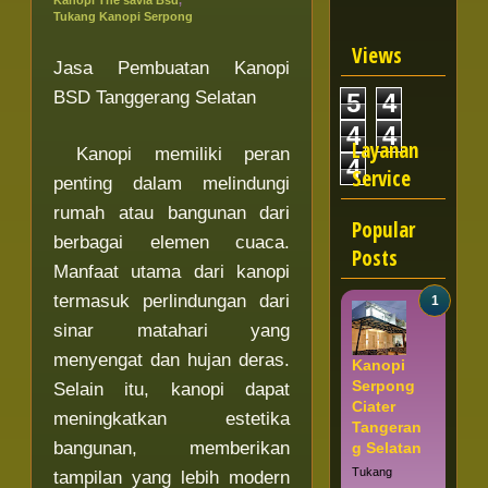
Kanopi The savia Bsd
,
Tukang Kanopi Serpong
Views
Jasa Pembuatan Kanopi
BSD Tanggerang Selatan
5
4
4
4
Layanan
Kanopi memiliki peran
4
Service
penting dalam melindungi
rumah atau bangunan dari
Popular
berbagai elemen cuaca.
Posts
Manfaat utama dari kanopi
termasuk perlindungan dari
sinar matahari yang
menyengat dan hujan deras.
Kanopi
Serpong
Selain itu, kanopi dapat
Ciater
meningkatkan estetika
Tangeran
bangunan, memberikan
g Selatan
Tukang
tampilan yang lebih modern