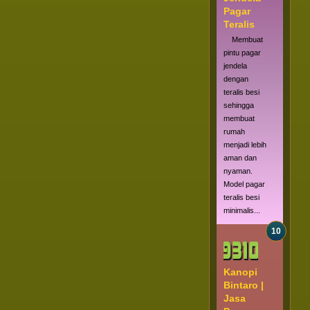
Pagar
Teralis
Membuat
pintu pagar
jendela
dengan
teralis besi
sehingga
membuat
rumah
menjadi lebih
aman dan
nyaman.
Model pagar
teralis besi
minimalis...
Kanopi
Bintaro |
Jasa