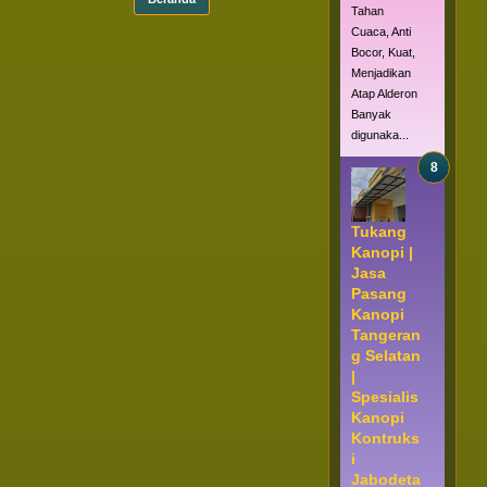
Tahan
Cuaca, Anti
Bocor, Kuat,
Menjadikan
Atap Alderon
Banyak
digunaka...
Tukang
Kanopi |
Jasa
Pasang
Kanopi
Tangeran
g Selatan
|
Spesialis
Kanopi
Kontruks
i
Jabodeta