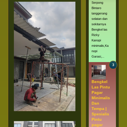
Serpong
Bintaro
tanggerang
selatan dan
sekitarnya
Bengkel las
Rizky
Kanopi
minimalis,Ka
nopi
Garasi,...
Bengkel
Las Pintu
Pagar
Minimalis
Dan
Tempa |
Spesialis
Pintu
pagar