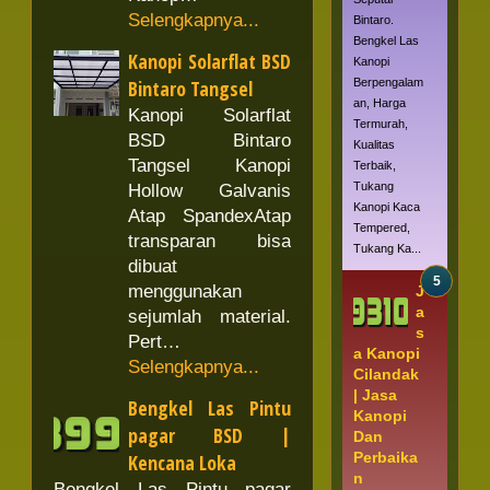
Selengkapnya...
Bintaro.
Bengkel Las
Kanopi Solarflat BSD
Kanopi
Bintaro Tangsel
Berpengalam
an, Harga
Kanopi Solarflat
Termurah,
BSD Bintaro
Kualitas
Tangsel Kanopi
Terbaik,
Tukang
Hollow Galvanis
Kanopi Kaca
Atap SpandexAtap
Tempered,
transparan bisa
Tukang Ka...
dibuat
menggunakan
J
a
sejumlah material.
s
Pert…
a Kanopi
Selengkapnya...
Cilandak
| Jasa
Bengkel Las Pintu
Kanopi
pagar BSD |
Dan
Perbaika
Kencana Loka
n
Bengkel Las Pintu pagar