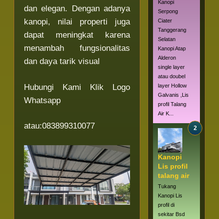
Kanopi
dan elegan. Dengan adanya
Serpong
kanopi, nilai properti juga
Ciater
Tanggerang
dapat meningkat karena
Selatan
menambah fungsionalitas
Kanopi Atap
Alderon
dan daya tarik visual
single layer
atau doubel
Hubungi Kami Klik Logo
layer Hollow
Galvanis ,Lis
Whatsapp
profil Talang
Air K...
atau:083899310077
Kanopi
Lis profil
talang air
Tukang
Kanopi Lis
profil di
sekitar Bsd