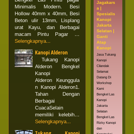
Jagakars
Minimalis Modern. Besi
a |
Hollow 40mm x 40mm, Besi
Spesialis
Kanopi
Beton ulir 13mm, Lisplang
Jakarta
urat Kayu, dan Berbagai
Selatan |
macam Pintu Pagar …
Ganti
Selengkapnya...
Atap
Kanopi
Kanopi Alderon
Jasa Tukang
Tukang Kanopi
Kanopi
Alderon Bengkel
Cilandak
Selamat
Kanopi
Datang Di
Alderon Keunggula
Workshop
n Kanopi Alderon1.
Kami
Tahan Dengan
Bengkel Las
Kanopi
Berbagai
Jakarta
CuacaSelain
Selatan
memiliki kelebih…
Bengkel Las
Selengkapnya...
Rizky Kanopi
dan
Tukang Kanopi