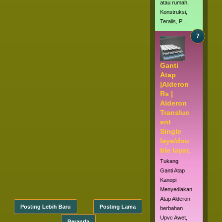
atau rumah,
Konstruksi,
Teralis, P...
Ganti
Atap
|Alderon
Rs |
Alderon
Transluc
ent
Single
laya/dou
ble layar,
Tukang
Ganti Atap
Kanopi
Menyediakan
Atap Alderon
Posting Lebih Baru
Posting Lama
berbahan
Upvc Awet,
Beranda