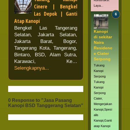
Konstruksi.
Cinere | Bengkel
Laya...
Las Depok | Ganti
Atap Kanopi
Bengkel Las Tangerang
Kanopi
Selatan, Jakarta Selatan,
di sekitar
Jakarta Barat, Bogor,
Naira
Tangerang Kota, Tangerang,
Residenc
e Ciater
Bintaro, BSD, Alam Sutra,
Serpong
Karawaci, Ke…
Tukang
Selengkapnya...
Kanopi
Serpong
Tukang
Kanopi
Serpong
Ciater,
0 Response to "Jasa Pasang
Mengerjakan
Kanopi BSD Tanggerang Selatan"
Kanopi,Spesi
alis
Kanopi,Ganti
atap Kanopi