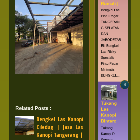
Rumah |
Bengkel Las
Pintu Pagar
TANGERAN
G SELATAN
DAN
JABODETAB
EK Bengkel
Las Rizky
Spesialis
Pintu Pagar
Minimalis
BENGKEL...
Tukang
Related Posts :
Las
Kanopi
Bengkel Las Kanopi
Bintaro
Ciledug | Jasa Las
Tukang
Kanopi Tangerang |
Kanopi Di
Seputar