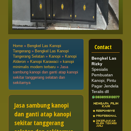
Contact
Home
»
Bengkel Las Kanopi
Tangerang
»
Bengkel Las Kanopi
Tangerang Selatan
»
Kanopi
»
Kanopi
Bengkel Las
Alderon
»
Kanopi Karawaci
»
kanopi
Rizky
minimalis modern terbaru
»
Jasa
Spesialis
sambung kanopi dan ganti atap kanopi
Pembuatan
sekitar tanggerang selatan dan
Kanopi, Pintu
sekitarnya
Pagar Jendela
Teralis dll
Jasa sambung kanopi
dan ganti atap kanopi
sekitar tanggerang