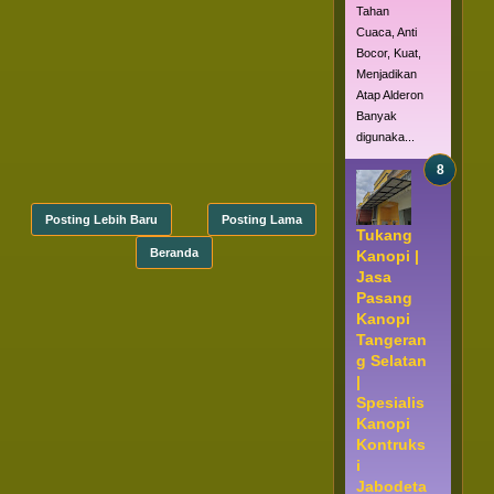
Tahan
Cuaca, Anti
Bocor, Kuat,
Menjadikan
Atap Alderon
Banyak
digunaka...
Posting Lebih Baru
Posting Lama
Tukang
Beranda
Kanopi |
Jasa
Pasang
Kanopi
Tangeran
g Selatan
|
Spesialis
Kanopi
Kontruks
i
Jabodeta