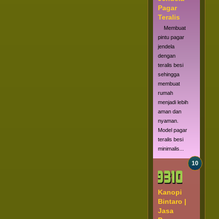
Pagar
Teralis
Membuat
pintu pagar
jendela
dengan
teralis besi
sehingga
membuat
rumah
menjadi lebih
aman dan
nyaman.
Model pagar
teralis besi
minimalis...
Kanopi
Bintaro |
Jasa