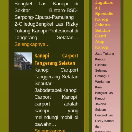
Jagakars
Bengkel Las Kanopi di
a |
Sekitar Bintaro-BSD-
Spesialis
Serpong-Ciputat-Pamulang
Kanopi
2-CiledugBengkel Las Rizky
Jakarta
Tukang Kanopi Profesional di
Selatan |
Ganti
Tangerang Selatan…
Atap
Selengkapnya...
Kanopi
Kanopi Carport
Jasa Tukang
Kanopi
Tangerang Selatan
Cilandak
Kanopi Cartport
Selamat
Tanggerang Selatan
Datang Di
Workshop
Seputar
Kami
JabodetabekKanopi
Bengkel Las
Carport Kanopi
Kanopi
carport adalah
Jakarta
kanopi yang
Selatan
Bengkel Las
melindungi mobil di
Rizky Kanopi
bawahn…
dan
Selengkapnya...