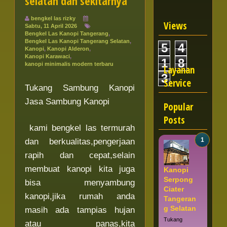
selatan dan sekitarnya
bengkel las rizky
Views
Sabtu, 11 April 2026
Bengkel Las Kanopi Tangerang
,
Bengkel Las Kanopi Tangerang Selatan
,
5
4
Kanopi
,
Kanopi Alderon
,
Kanopi Karawaci
,
1
8
kanopi minimalis modern terbaru
Layanan
3
Service
Tukang Sambung Kanopi
Jasa Sambung Kanopi
Popular
Posts
kami bengkel las termurah
dan berkualitas,pengerjaan
rapih dan cepat,selain
membuat kanopi kita juga
Kanopi
Serpong
bisa menyambung
Ciater
kanopi,jika rumah anda
Tangeran
g Selatan
masih ada tampias hujan
Tukang
atau panas,kita