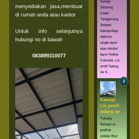
Kanopi
menyediakan jasa,membuat
Serpong
Ciater
di rumah anda atau kantor
Tanggerang
Selatan
Untuk info selanjutnya
Kanopi Atap
Alderon
hubungi no di bawah
single layer
atau doubel
layer Hollow
083899310077
Galvanis ,Lis
profil Talang
Air K...
Kanopi
Lis profil
talang air
Tukang
Kanopi Lis
profil di
sekitar Bsd