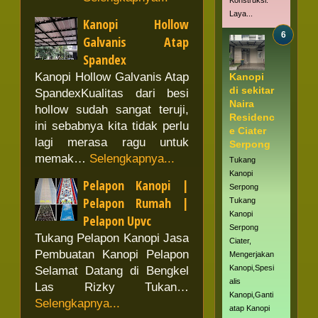
Konstruksi.
Laya...
Kanopi Hollow
Galvanis Atap
Spandex
Kanopi Hollow Galvanis Atap
Kanopi
di sekitar
SpandexKualitas dari besi
Naira
hollow sudah sangat teruji,
Residenc
ini sebabnya kita tidak perlu
e Ciater
lagi merasa ragu untuk
Serpong
memak…
Selengkapnya...
Tukang
Kanopi
Pelapon Kanopi |
Serpong
Pelapon Rumah |
Tukang
Kanopi
Pelapon Upvc
Serpong
Tukang Pelapon Kanopi Jasa
Ciater,
Pembuatan Kanopi Pelapon
Mengerjakan
Kanopi,Spesi
Selamat Datang di Bengkel
alis
Las Rizky Tukan…
Kanopi,Ganti
Selengkapnya...
atap Kanopi