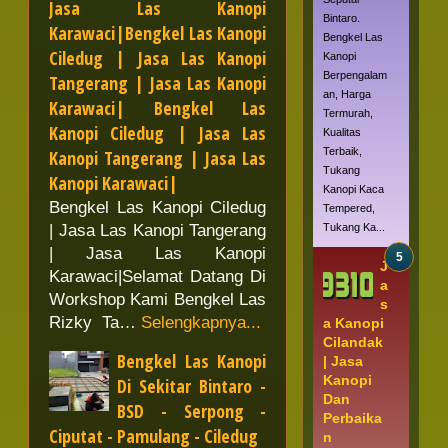
Jasa Las Kanopi
Bintaro.
Karawaci|Bengkel Las Kanopi
Bengkel Las
Ciledug | Jasa Las Kanopi
Kanopi
Berpengalam
Tangerang | Jasa Las Kanopi
an, Harga
Karawaci| Bengkel Las
Termurah,
Kanopi Ciledug | Jasa Las
Kualitas
Terbaik,
Kanopi Tangerang | Jasa Las
Tukang
Kanopi Karawaci|
Kanopi Kaca
Bengkel Las Kanopi Ciledug
Tempered,
Tukang Ka...
| Jasa Las Kanopi Tangerang
| Jasa Las Kanopi
J
Karawaci|Selamat Datang Di
a
Workshop Kami Bengkel Las
s
Rizky Ta…
Selengkapnya...
a Kanopi
Cilandak
Bengkel Las Kanopi
| Jasa
Kanopi
Di Sekitar Bintaro -
Dan
BSD - Serpong -
Perbaika
Ciputat - Pamulang - Ciledug
n