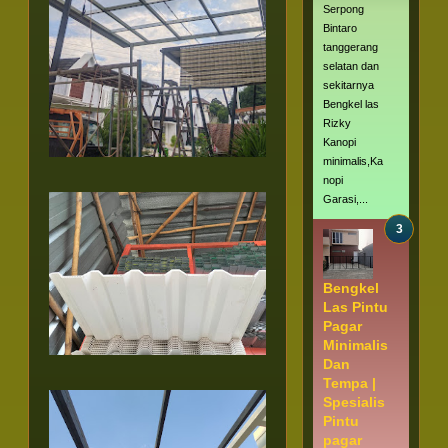
Serpong
Bintaro
tanggerang
selatan dan
sekitarnya
Bengkel las
Rizky
Kanopi
minimalis,Ka
nopi
Garasi,...
Bengkel
Las Pintu
Pagar
Minimalis
Dan
Tempa |
Spesialis
Pintu
pagar