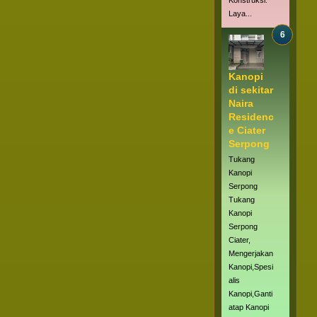
Konstruksi.
Laya...
Kanopi
di sekitar
Naira
Residenc
e Ciater
Serpong
Tukang
Kanopi
Serpong
Tukang
Kanopi
Serpong
Ciater,
Mengerjakan
Kanopi,Spesi
alis
Kanopi,Ganti
atap Kanopi