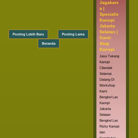
Jagakars
a |
Spesialis
Kanopi
Jakarta
Selatan |
Posting Lebih Baru
Posting Lama
Ganti
Atap
Beranda
Kanopi
Jasa Tukang
Kanopi
Cilandak
Selamat
Datang Di
Workshop
Kami
Bengkel Las
Kanopi
Jakarta
Selatan
Bengkel Las
Rizky Kanopi
dan