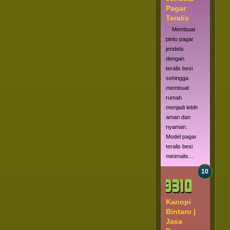
Pagar
Teralis
Membuat
pintu pagar
jendela
dengan
teralis besi
sehingga
membuat
rumah
menjadi lebih
aman dan
nyaman.
Model pagar
teralis besi
minimalis...
Kanopi
Bintaro |
Jasa