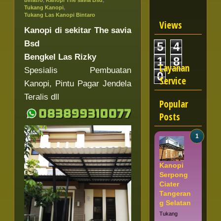
binatro
,
Kanopi The savia Bsd
,
Tukang Kanopi
,
Tukang Las Kanopi Bintaro
Views
Kanopi di sekitar The savia
Bsd
5
4
Bengkel Las Rizky
1
8
Layanan
Spesialis Pembuatan
0
Service
Kanopi, Pintu Pagar Jendela
Teralis dll
Popular
Posts
Kanopi
Serpong
Ciater
Tangeran
g Selatan
Tukang