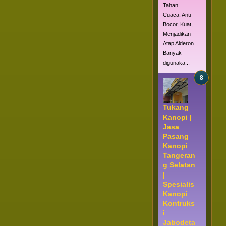
Tahan
Cuaca, Anti
Bocor, Kuat,
Menjadikan
Atap Alderon
Banyak
digunaka...
Tukang
Kanopi |
Jasa
Pasang
Kanopi
Tangeran
g Selatan
|
Spesialis
Kanopi
Kontruks
i
Jabodeta