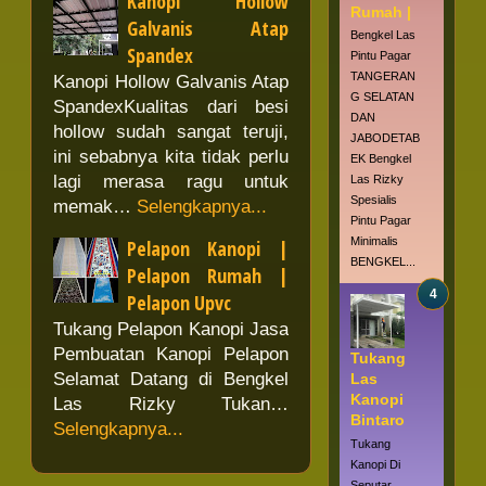
Kanopi Hollow
Rumah |
Galvanis Atap
Bengkel Las
Spandex
Pintu Pagar
TANGERAN
Kanopi Hollow Galvanis Atap
G SELATAN
SpandexKualitas dari besi
DAN
hollow sudah sangat teruji,
JABODETAB
ini sebabnya kita tidak perlu
EK Bengkel
lagi merasa ragu untuk
Las Rizky
Spesialis
memak…
Selengkapnya...
Pintu Pagar
Minimalis
Pelapon Kanopi |
BENGKEL...
Pelapon Rumah |
Pelapon Upvc
Tukang Pelapon Kanopi Jasa
Pembuatan Kanopi Pelapon
Tukang
Selamat Datang di Bengkel
Las
Kanopi
Las Rizky Tukan…
Bintaro
Selengkapnya...
Tukang
Kanopi Di
Seputar