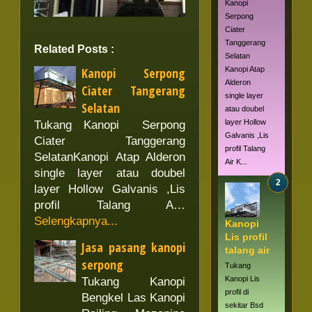
Kanopi
Serpong
Ciater
Tanggerang
Related Posts :
Selatan
Kanopi Serpong
Kanopi Atap
Alderon
Ciater Tangerang
single layer
Selatan
atau doubel
layer Hollow
Tukang Kanopi Serpong
Galvanis ,Lis
Ciater Tanggerang
profil Talang
SelatanKanopi Atap Alderon
Air K...
single layer atau doubel
layer Hollow Galvanis ,Lis
profil Talang A…
Selengkapnya...
Kanopi
Lis profil
Jasa pasang kanopi
talang air
serpong
Tukang
Kanopi Lis
Tukang Kanopi
profil di
Bengkel Las Kanopi
sekitar Bsd