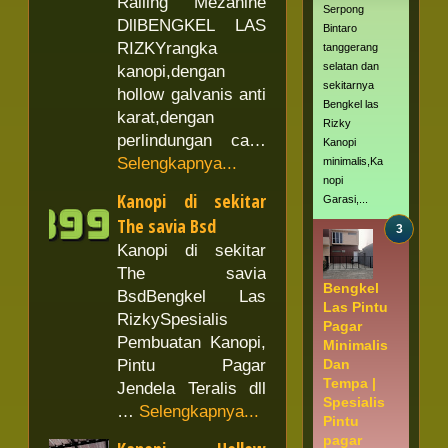
Railing Mezanine
Serpong
DllBENGKEL LAS
Bintaro
RIZKYrangka
tanggerang
selatan dan
kanopi,dengan
sekitarnya
hollow galvanis anti
Bengkel las
karat,dengan
Rizky
perlindungan ca…
Kanopi
Selengkapnya...
minimalis,Ka
nopi
Kanopi di sekitar
Garasi,...
The savia Bsd
Kanopi di sekitar
The savia
Bengkel
BsdBengkel Las
Las Pintu
RizkySpesialis
Pagar
Pembuatan Kanopi,
Minimalis
Dan
Pintu Pagar
Tempa |
Jendela Teralis dll
Spesialis
…
Selengkapnya...
Pintu
pagar